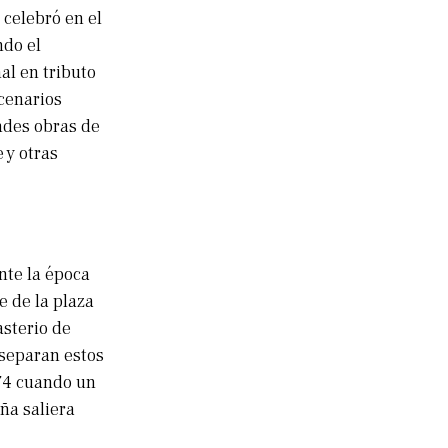
 celebró en el
ndo el
al en tributo
scenarios
ndes obras de
 y otras
ante la época
e de la plaza
asterio de
 separan estos
974 cuando un
ña saliera