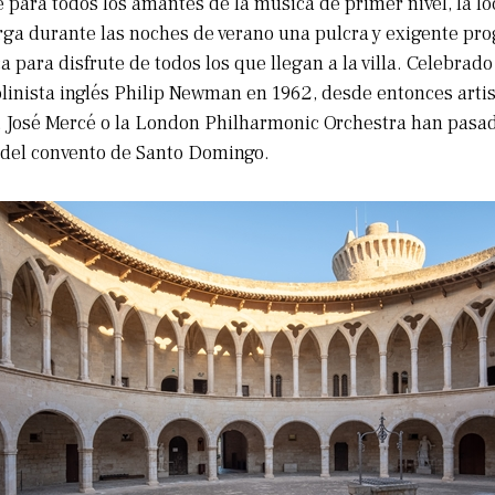
e para todos los amantes de la música de primer nivel, la l
rga durante las noches de verano una pulcra y exigente pr
a para disfrute de todos los que llegan a la villa. Celebrado 
olinista inglés Philip Newman en 1962, desde entonces arti
, José Mercé o la London Philharmonic Orchestra han pasad
 del convento de Santo Domingo.