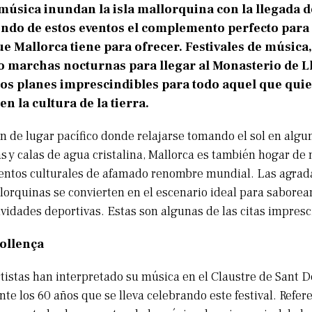
música inundan la isla mallorquina con la llegada d
endo de estos eventos el complemento perfecto para 
ue Mallorca tiene para ofrecer. Festivales de música
 o marchas nocturnas para llegar al Monasterio de L
los planes imprescindibles para todo aquel que qui
n la cultura de la tierra.
n de lugar pacífico donde relajarse tomando el sol en algu
yas y calas de agua cristalina, Mallorca es también hogar d
eventos culturales de afamado renombre mundial. Las agra
lorquinas se convierten en el escenario ideal para saborear
ividades deportivas. Estas son algunas de las citas impresc
Pollença
tistas han interpretado su música en el Claustre de Sant 
te los 60 años que se lleva celebrando este festival. Refere