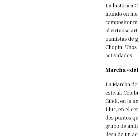
La histórica C
mundo en hono
compositor ma
al virtuoso ar
pianistas de 
Chopin. Unos 
actividades.
Marcha «del 
La Marcha del 
estival. Celeb
Güell, en la 
Lluc, en el c
dos puntos qu
grupo de amig
ilesa de un ac