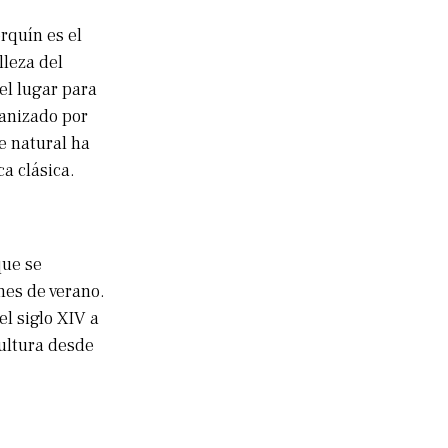
rquín es el
lleza del
el lugar para
ganizado por
ve natural ha
a clásica.
que se
hes de verano.
el siglo XIV a
cultura desde