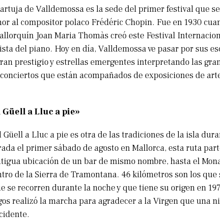
artuja de Valldemossa es la sede del primer festival que se
r al compositor polaco Frédéric Chopin. Fue en 1930 cua
llorquín Joan Maria Thomàs creó este Festival Internacion
tista del piano. Hoy en día, Valldemossa ve pasar por sus e
gran prestigio y estrellas emergentes interpretando las gra
conciertos que están acompañados de exposiciones de arte
Güell a Lluc a pie»
Güell a Lluc a pie es otra de las tradiciones de la isla dur
rada el primer sábado de agosto en Mallorca, esta ruta part
antigua ubicación de un bar de mismo nombre, hasta el Mon
entro de la Sierra de Tramontana. 46 kilómetros son los que
e se recorren durante la noche y que tiene su origen en 1
os realizó la marcha para agradecer a la Virgen que una ni
cidente.