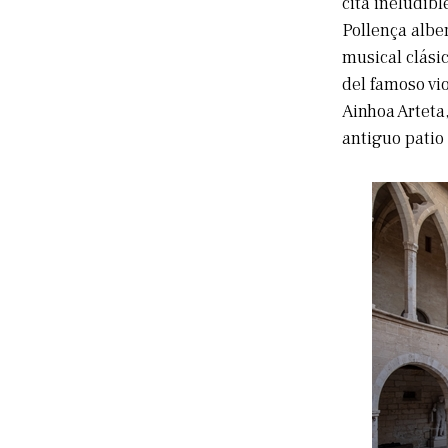
cita ineludibl
Pollença albe
musical clásic
del famoso vi
Ainhoa Arteta
antiguo patio