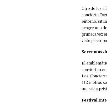
Otro de los cl
concierto Torr
entorno, situa
acoger uno de
primera vez en
visto pasar p
Serenatas de
El emblemátic
convierten en
Los ‘Concierto
112 metros so
una vista priv
Festival In