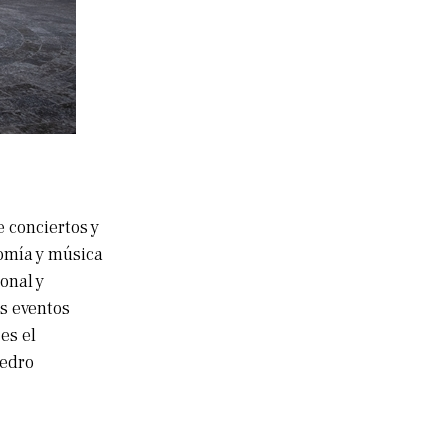
 conciertos y
omía y música
onal y
os eventos
es el
Pedro