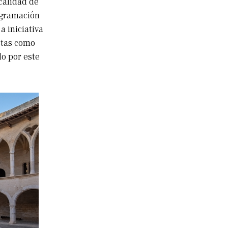
ocalidad de
ogramación
a iniciativa
stas como
o por este