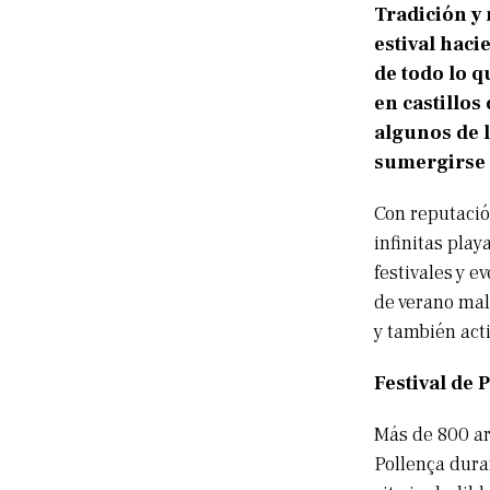
Tradición y 
estival haci
de todo lo q
en castillos
algunos de 
sumergirse e
Con reputació
infinitas pla
festivales y 
de verano mal
y también act
Festival de 
Más de 800 ar
Pollença duran