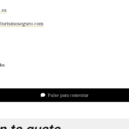
.es
aturismoseguro.com
lo:
Pulse para comentar