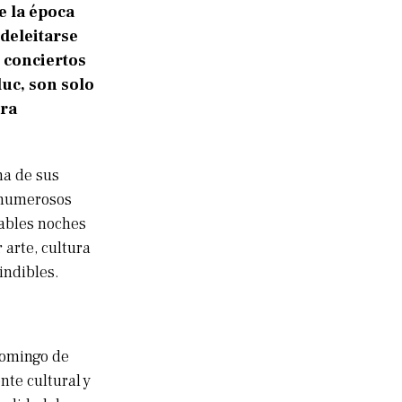
e la época
deleitarse
, conciertos
luc, son solo
era
na de sus
e numerosos
dables noches
 arte, cultura
indibles.
Domingo de
nte cultural y