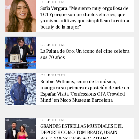
CELEBRITIES
Sofía Vergara: “Me siento muy orgullosa de
TOTYporque son productos eficaces, que
yo misma utilizoy que simplifican la rutina
beauty de la mujer”
CELEBRITIES
La Palma de Oro: Un icono del cine celebra
sus 70 años
CELEBRITIES
Robbie Williams, icono de la música,
inaugura su primera exposición de arte en
España: Visita ‘Confessions Of A Crowded
Mind’ en Moco Museum Barcelona
CELEBRITIES
GRANDES ESTRELLAS MUNDIALES DEL
DEPORTE COMO TOM BRADY, USAIN
BOLT, NOVAK DJOKOVIC, AITANA