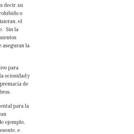
 decir, su
rohibido o
isieran, el
. Sin la
amientos
e aseguran la
ivo para
la ociosidad y
supremacía de
mbros.
ental para la
 un
de ejemplo,
esente, e