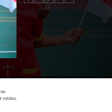
 un
r estima,