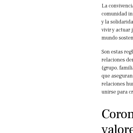
La convivenci
comunidad inte
y la solidari
vivir y actuar
mundo sosteni
Son estas reg
relaciones de
(grupo, famil
que aseguran 
relaciones hu
unirse para c
Coron
valor