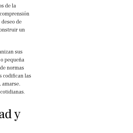
s de la
la comprensión
o deseo de
construir un
anizan sus
) o pequeña
a de normas
 codifican las
, amarse,
 cotidianas.
ad y