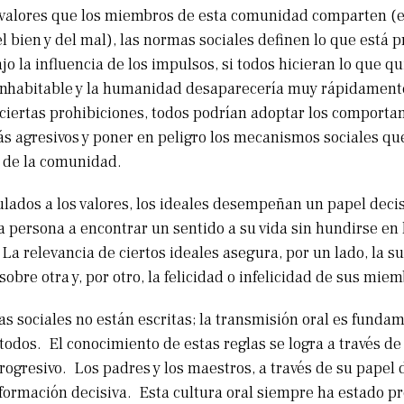
 valores que los miembros de esta comunidad comparten (es
l bien y del mal), las normas sociales definen lo que está p
o la influencia de los impulsos, si todos hicieran lo que qu
nhabitable y la humanidad desaparecería muy rápidamente
 ciertas prohibiciones, todos podrían adoptar los comport
ás agresivos y poner en peligro los mecanismos sociales qu
 de la comunidad.
lados a los valores, los ideales desempeñan un papel decis
a persona a encontrar un sentido a su vida sin hundirse en 
 La relevancia de ciertos ideales asegura, por un lado, la 
obre otra y, por otro, la felicidad o infelicidad de sus mie
 sociales no están escritas; la transmisión oral es fundam
todos. El conocimiento de estas reglas se logra a través de
rogresivo. Los padres y los maestros, a través de su papel 
formación decisiva. Esta cultura oral siempre ha estado pr