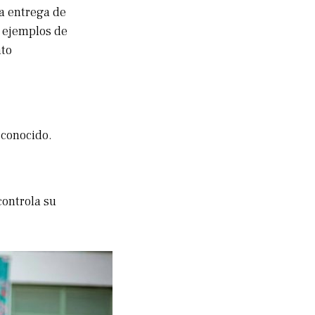
la entrega de
on ejemplos de
nto
sconocido.
controla su