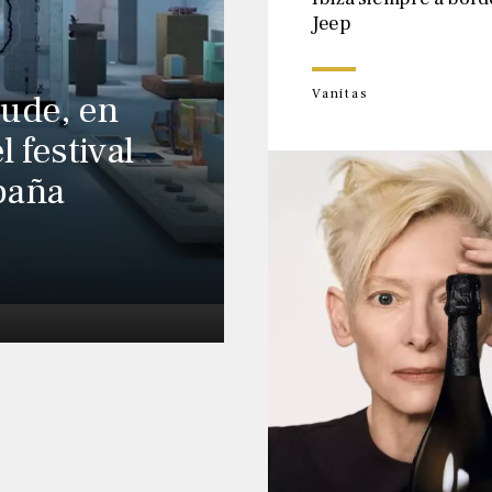
Jeep
Vanitas
cude, en
l festival
paña