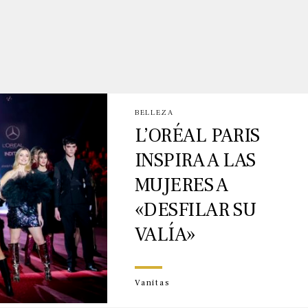
BELLEZA
L’ORÉAL PARIS
INSPIRA A LAS
MUJERES A
«DESFILAR SU
VALÍA»
Vanitas