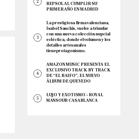
REPSOL AL CUMPLIR SU
PRIMER AÑO EN MADRID
La prestigiosa firma valenciana,
Isabel Sanchis, vuelve a triunfar
con una nueva colección nupcial
ecléctica, donde el volumen y los
detalles artesanales
tieneprotagonismo.
AMAZON MUSIC PRESENTA EL
EXCLUSIVO TRACK BY TRACK
DE “EL BAIFO”, EL NUEVO
ÁLBUM DE QUEVEDO
LUJO Y EXOTISMO – ROYAL
MANSOUR CASABLANCA