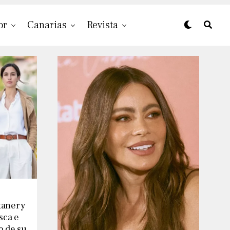
or
Canarias
Revista
taner y
sca e
o de su