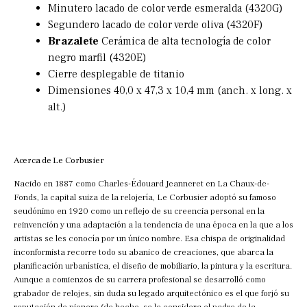
Minutero lacado de color verde esmeralda (4320G)
Segundero lacado de color verde oliva (4320F)
Brazalete
Cerámica de alta tecnología de color
negro marfil (4320E)
Cierre desplegable de titanio
Dimensiones 40,0 x 47,3 x 10,4 mm (anch. x long. x
alt.)
Acerca de Le Corbusier
Nacido en 1887 como Charles-Édouard Jeanneret en La Chaux-de-
Fonds, la capital suiza de la relojería, Le Corbusier adoptó su famoso
seudónimo en 1920 como un reflejo de su creencia personal en la
reinvención y una adaptación a la tendencia de una época en la que a los
artistas se les conocía por un único nombre. Esa chispa de originalidad
inconformista recorre todo su abanico de creaciones, que abarca la
planificación urbanística, el diseño de mobiliario, la pintura y la escritura.
Aunque a comienzos de su carrera profesional se desarrolló como
grabador de relojes, sin duda su legado arquitectónico es el que forjó su
reputación de pionero (de hecho, se le considera el padre de la