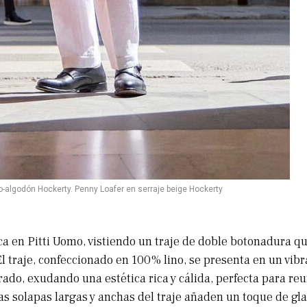
no-algodón Hockerty. Penny Loafer en serraje beige Hockerty
ca en Pitti Uomo, vistiendo un traje de doble botonadura qu
El traje, confeccionado en 100% lino, se presenta en un vib
rado, exudando una estética rica y cálida, perfecta para re
as solapas largas y anchas del traje añaden un toque de gl