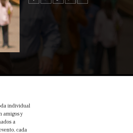
da individual
on amigos y
ñados a
evento, cada