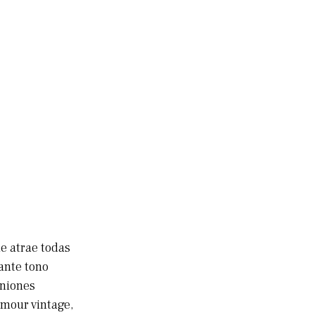
e atrae todas
rante tono
uniones
amour vintage,