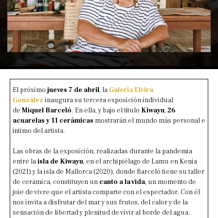
El próximo
jueves 7 de abril
, la
Galería Elvira
González
inaugura su tercera exposición individual
de
Miquel Barceló
. En ella, y bajo el título
Kiwayu
,
26
acuarelas y 11 cerámicas
mostrarán el mundo más personal e
íntimo del artista.
Las obras de la exposición, realizadas durante la pandemia
entre la
isla de Kiwayu
, en el archipiélago de Lamu en Kenia
(2021) y la isla de Mallorca (2020), donde Barceló tiene su taller
de cerámica, constituyen un
canto a la vida
, un momento de
joie de vivre que el artista comparte con el espectador. Con él
nos invita a disfrutar del mar y sus frutos, del calor y de la
sensación de libertad y plenitud de vivir al borde del agua.