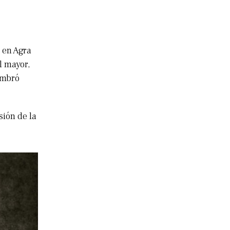
 en Agra
l mayor,
nombró
sión de la