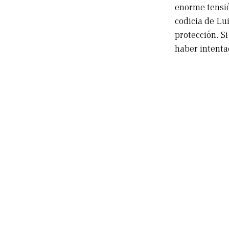
enorme tensió
codicia de Lu
protección. S
haber intenta