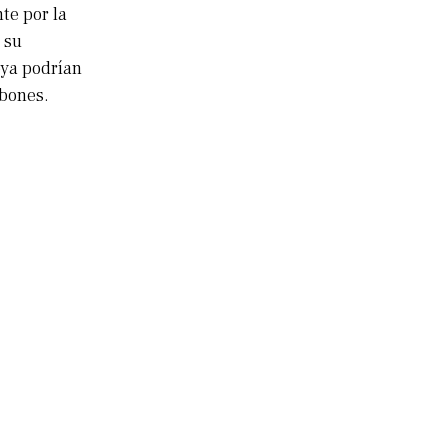
te por la
 su
oya podrían
rbones.