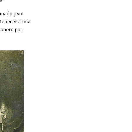
lamado Jean
rtenecer a una
ionero por