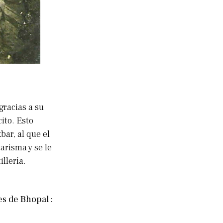
gracias a su
cito. Esto
bar, al que el
arisma y se le
illería.
es de Bhopal :