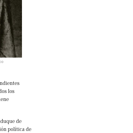
co
endientes
dos los
iene
, duque de
ón política de