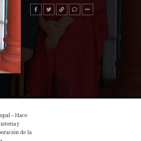
hopal – Hace
istoria y
boración de la
a.