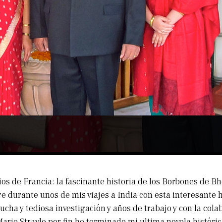
ios de Francia: la fascinante historia de los Borbones de B
e durante unos de mis viajes a India con esta interesante h
cha y tediosa investigación y años de trabajo y con la cola
arie Stravlo por fin he terminado mi ultima novela históric