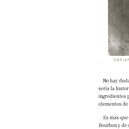
S.A.R La 
No hay duda d
sería la histo
ingredientes 
elementos de 
Es más que po
Bourbon y de 