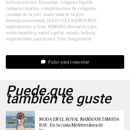
belleza interior
,
Bienestar
,
colágeno líquido
,
colágeno marino
,
complementos de colágeno
,
cuidado de la piel
,
elasticidad de la piel
,
fórmula innovadora
,
GOLD COLLAGEN FORTE
,
ingredientes activos
,
MINERVA Research Labs
,
nutricosmética
,
salud capilar
,
salud y belleza
,
suplementos para la piel
,
Tony Sanguinetti
Pulse para comentar
Puede que
también te guste
MODA EN EL ROYAL MANSOUR TAMUDA
BAY. En la costa Mediterránea de