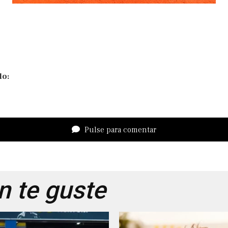
lo:
Pulse para comentar
 te guste