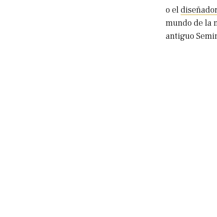
o el
diseñado
mundo de la m
antiguo Semin