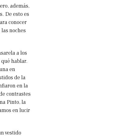
Pero, además,
s. De esto es
para conocer
 las noches
asarela a los
 qué hablar.
 una en
tidos de la
fiaron en la
de contrastes
ma Pinto, la
amos en lucir
un vestido