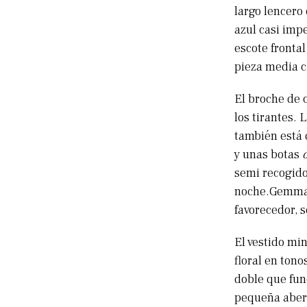
largo lencero
azul casi impe
escote fronta
pieza media c
El broche de 
los tirantes.
también está 
y unas botas
semi recogido
noche.Gemma P
favorecedor, s
El vestido mi
floral en tonos
doble que fun
pequeña abert