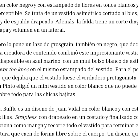
 en color negro y con estampado de flores en tonos blancos y
rceptible. Se trata de un vestido asimétrico cortado al bies
l y de espalda drapeado. Además, la falda tiene un corte di
apa y volumen en un lateral.
oro lo pone un lazo de grosgrain, también en negro, que de
 La creadora de contenido combinó este impresionante vesti
disponible en azul marino, con un mini bolso blanco de es
over the knee
en el mismo estampado del vestido. Para el pe
 que dejaba que el vestido fuese el verdadero protagonista 
into eligió un mini vestido en color blanco que no puede
obre todo para las chicas bajitas.
ni Ruffle es un diseño de Juan Vidal en color blanco y con 
 lilas.
Strapless
, con drapeado en un costado y finalizado c
ciona como manga y recorre todo el vestido para terminar 
ura que caen de forma libre sobre el cuerpo. Un diseño que