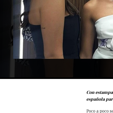
Con estampado
española par
Poco a poco se