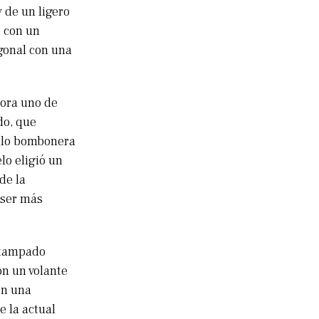
 de un ligero
, con un
agonal con una
cora uno de
do, que
tilo bombonera
lo eligió un
de la
 ser más
estampado
on un volante
en una
 la actual