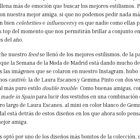
llena más de emoción que buscar los mejores estilismos. 
 con nuestra mejor amiga, si que no podemos pedir nada má
en bien
celebrities
e
influencers
y es que nadie como ellas 
s top del momento que nos permitirán brillar a conjunto en
s del año.
che nuestro
feed
se llenó de los mejores estilismos, de la p
 que la Semana de la Moda de Madrid está dando mucho de
s las imágenes que se colaron en nuestro Instagram, hubo
nos cautivó: la de Laura Escanes y Gemma Pinto con dos ves
l más puro estilo
double trouble
. Como buenas amigas, con
a
made in Spain
para lucir dos vestidos en una combinación 
gro largo de Laura Escanes, al mini en color blanco de Gem
dal está detrás de estos diseños en los que ahora solo pens
mejor amiga.
 optó por uno de los diseños más bonitos de la colección, 