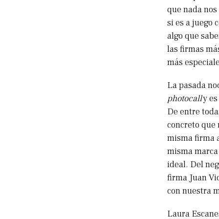
que nada nos 
si es a juego
algo que sab
las firmas má
más especiale
La pasada no
photocall
y es
De entre toda
concreto que 
misma firma a
misma marc
ideal. Del ne
firma Juan Vi
con nuestra 
Laura Escanes