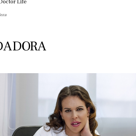
Doctor Life
leza
DADORA