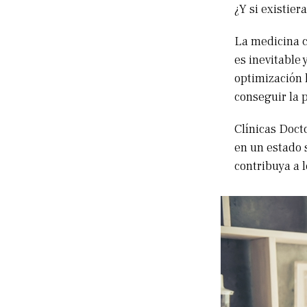
¿Y si existier
La medicina c
es inevitable
optimización 
conseguir la p
Clínicas Doct
en un estado 
contribuya a l