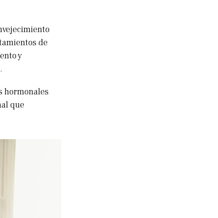
nvejecimiento
atamientos de
ento y
.
es hormonales
nal que