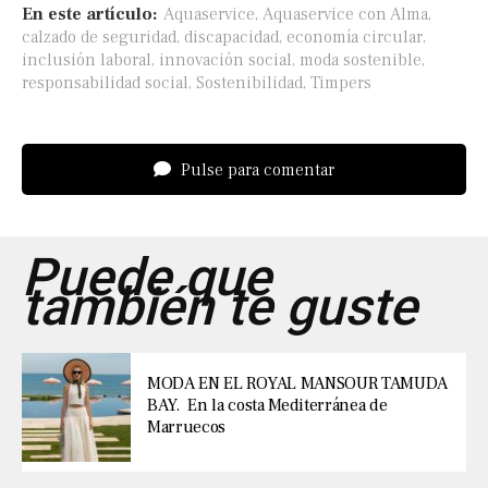
En este artículo:
Aquaservice
,
Aquaservice con Alma
,
calzado de seguridad
,
discapacidad
,
economía circular
,
inclusión laboral
,
innovación social
,
moda sostenible
,
responsabilidad social
,
Sostenibilidad
,
Timpers
Pulse para comentar
Puede que
también te guste
MODA EN EL ROYAL MANSOUR TAMUDA
BAY. En la costa Mediterránea de
Marruecos