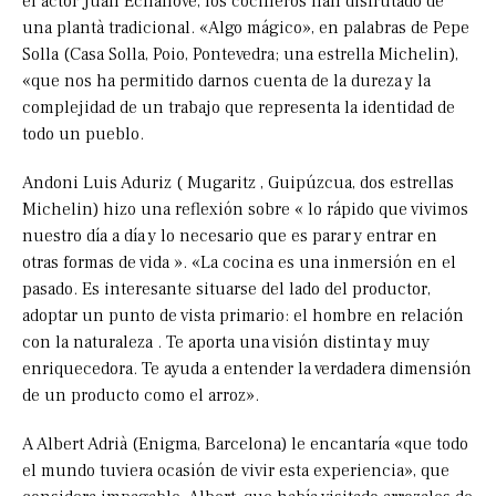
el actor Juan Echanove, los cocineros han disfrutado de
una plantà tradicional. «Algo mágico», en palabras de Pepe
Solla (Casa Solla, Poio, Pontevedra; una estrella Michelin),
«que nos ha permitido darnos cuenta de la dureza y la
complejidad de un trabajo que representa la identidad de
todo un pueblo.
Andoni Luis Aduriz ( Mugaritz , Guipúzcua, dos estrellas
Michelin) hizo una reflexión sobre « lo rápido que vivimos
nuestro día a día y lo necesario que es parar y entrar en
otras formas de vida ». «La cocina es una inmersión en el
pasado. Es interesante situarse del lado del productor,
adoptar un punto de vista primario: el hombre en relación
con la naturaleza . Te aporta una visión distinta y muy
enriquecedora. Te ayuda a entender la verdadera dimensión
de un producto como el arroz».
A Albert Adrià (Enigma, Barcelona) le encantaría «que todo
el mundo tuviera ocasión de vivir esta experiencia», que