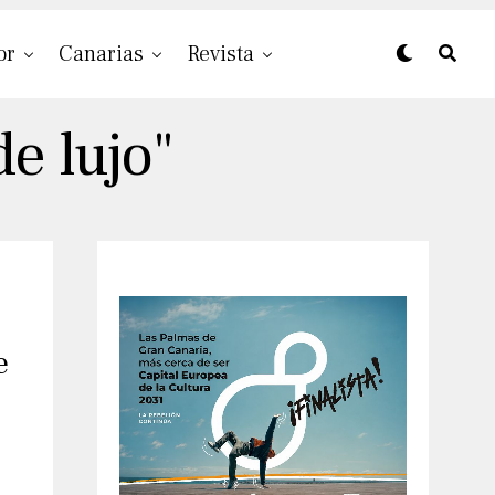
or
Canarias
Revista
e lujo"
e
o