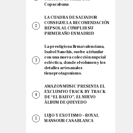
Copacabana
LA CUADRA DE SALVADOR
CONSIGUE LA RECOMENDACIÓN
REPSOL AL CUMPLIR SU
PRIMER AÑO EN MADRID
La prestigiosa firma valenciana,
Isabel Sanchis, vuelve a triunfar
con una nueva colección nupcial
ecléctica, donde el volumen y los
detalles artesanales
tieneprotagonismo.
AMAZON MUSIC PRESENTA EL
EXCLUSIVO TRACK BY TRACK
DE “EL BAIFO”, EL NUEVO
ÁLBUM DE QUEVEDO
LUJO Y EXOTISMO – ROYAL
MANSOUR CASABLANCA