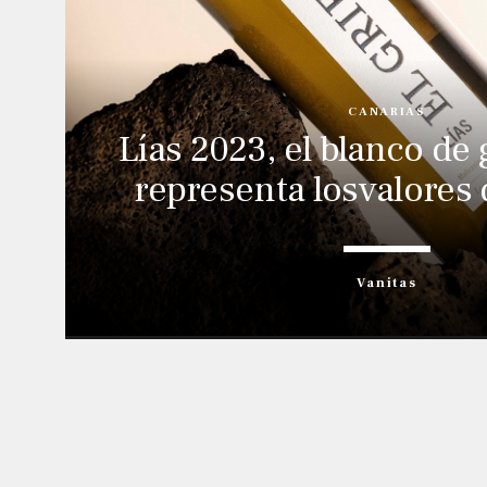
CANARIAS
Lías 2023, el blanco de
representa losvalores d
Vanitas