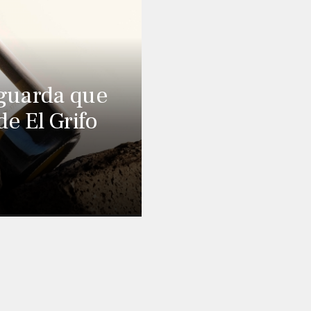
 guarda que
e El Grifo