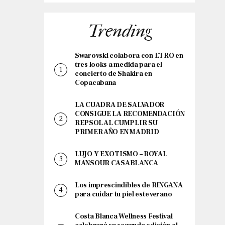
Trending
Swarovski colabora con ETRO en
tres looks a medida para el
concierto de Shakira en
Copacabana
LA CUADRA DE SALVADOR
CONSIGUE LA RECOMENDACIÓN
REPSOL AL CUMPLIR SU
PRIMER AÑO EN MADRID
LUJO Y EXOTISMO – ROYAL
MANSOUR CASABLANCA
Los imprescindibles de RINGANA
para cuidar tu piel este verano
Costa Blanca Wellness Festival